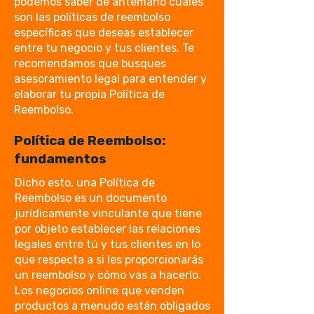
podemos saber de antemano cuáles
son las políticas de reembolso
específicas que deseas establecer
entre tu negocio y tus clientes. Te
recomendamos que busques
asesoramiento legal para entender y
elaborar tu propia Política de
Reembolso.
Política de Reembolso:
fundamentos
Dicho esto, una Política de
Reembolso es un documento
jurídicamente vinculante que tiene
por objeto establecer las relaciones
legales entre tú y tus clientes en lo
que respecta a si les proporcionarás
un reembolso y cómo vas a hacerlo.
Los negocios online que venden
productos a menudo están obligados