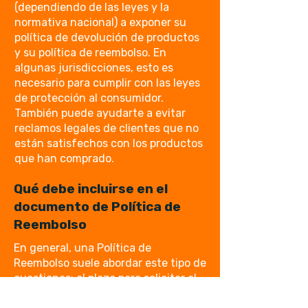
(dependiendo de las leyes y la
normativa nacional) a exponer su
política de devolución de productos
y su política de reembolso. En
algunas jurisdicciones, esto es
necesario para cumplir con las leyes
de protección al consumidor.
También puede ayudarte a evitar
reclamos legales de clientes que no
están satisfechos con los productos
que han comprado.
Qué debe incluirse en el
documento de Política de
Reembolso
En general, una Política de
Reembolso suele abordar este tipo de
cuestiones: el plazo para solicitar el
reembolso, si el reembolso será total